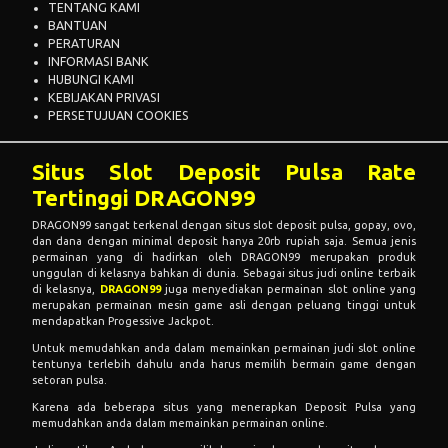
TENTANG KAMI
BANTUAN
PERATURAN
INFORMASI BANK
HUBUNGI KAMI
KEBIJAKAN PRIVASI
PERSETUJUAN COOKIES
Situs Slot Deposit Pulsa Rate
Tertinggi DRAGON99
DRAGON99 sangat terkenal dengan situs slot deposit pulsa, gopay, ovo,
dan dana dengan minimal deposit hanya 20rb rupiah saja. Semua jenis
permainan yang di hadirkan oleh DRAGON99 merupakan produk
unggulan di kelasnya bahkan di dunia. Sebagai situs judi online terbaik
di kelasnya,
DRAGON99
juga menyediakan permainan slot online yang
merupakan permainan mesin game asli dengan peluang tinggi untuk
mendapatkan Progessive Jackpot.
Untuk memudahkan anda dalam memainkan permainan judi slot online
tentunya terlebih dahulu anda harus memilih bermain game dengan
setoran pulsa.
Karena ada beberapa situs yang menerapkan Deposit Pulsa yang
memudahkan anda dalam memainkan permainan online.