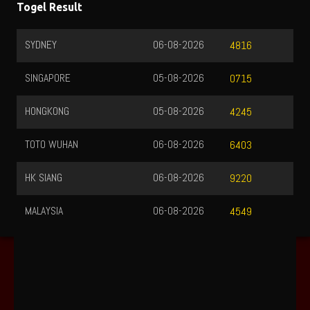
Togel Result
SYDNEY
06-08-2026
4816
SINGAPORE
05-08-2026
0715
HONGKONG
05-08-2026
4245
TOTO WUHAN
06-08-2026
6403
HK SIANG
06-08-2026
9220
MALAYSIA
06-08-2026
4549