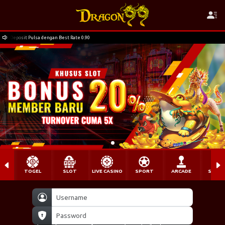
Deposit Pulsa dengan Best Rate 0.90
TOGEL
SLOT
LIVE CASINO
SPORT
ARCADE
SABU