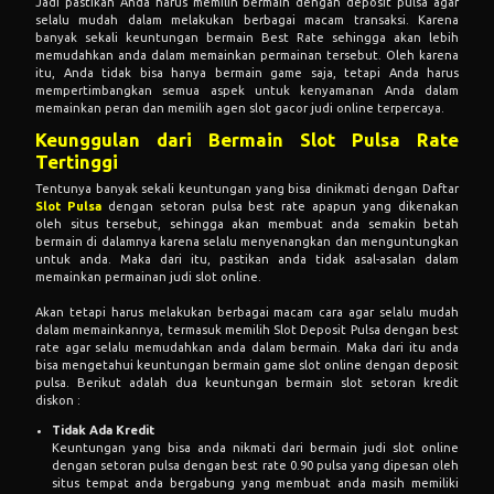
Jadi pastikan Anda harus memilih bermain dengan deposit pulsa agar
selalu mudah dalam melakukan berbagai macam transaksi. Karena
banyak sekali keuntungan bermain Best Rate sehingga akan lebih
memudahkan anda dalam memainkan permainan tersebut. Oleh karena
itu, Anda tidak bisa hanya bermain game saja, tetapi Anda harus
mempertimbangkan semua aspek untuk kenyamanan Anda dalam
memainkan peran dan memilih agen slot gacor judi online terpercaya.
Keunggulan dari Bermain Slot Pulsa Rate
Tertinggi
Tentunya banyak sekali keuntungan yang bisa dinikmati dengan Daftar
Slot Pulsa
dengan setoran pulsa best rate apapun yang dikenakan
oleh situs tersebut, sehingga akan membuat anda semakin betah
bermain di dalamnya karena selalu menyenangkan dan menguntungkan
untuk anda. Maka dari itu, pastikan anda tidak asal-asalan dalam
memainkan permainan judi slot online.
Akan tetapi harus melakukan berbagai macam cara agar selalu mudah
dalam memainkannya, termasuk memilih Slot Deposit Pulsa dengan best
rate agar selalu memudahkan anda dalam bermain. Maka dari itu anda
bisa mengetahui keuntungan bermain game slot online dengan deposit
pulsa. Berikut adalah dua keuntungan bermain slot setoran kredit
diskon :
Tidak Ada Kredit
Keuntungan yang bisa anda nikmati dari bermain judi slot online
dengan setoran pulsa dengan best rate 0.90 pulsa yang dipesan oleh
situs tempat anda bergabung yang membuat anda masih memiliki