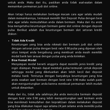
untuk anda. Maka dari itu, pastikan anda tidak asal-asalan dalam
memainkan permainan judi slot online.
Akan tetapi harus melakukan berbagai macam cara agar selalu mudah
dalam memainkannya, termasuk memilih Slot Deposit Pulsa dengan best
rate agar selalu memudahkan anda dalam bermain. Maka dari itu anda
bisa mengetahui keuntungan bermain game slot online dengan deposit
pulsa. Berikut adalah dua keuntungan bermain slot setoran kredit
diskon :
Tidak Ada Kredit
Keuntungan yang bisa anda nikmati dari bermain judi slot online
dengan setoran pulsa dengan best rate 0.90 pulsa yang dipesan oleh
situs tempat anda bergabung yang membuat anda masih memiliki
modal bank lain sesuai dengan pulsa yang anda kirimkan.
Bisa Hemat Modal
Menyimpan modal berarti anggota dapat memilih jenis kredit yang
ingin disimpan. Pemain dapat membeli pulsa termurah untuk deposit
sehingga modal yang dikeluarkan akan lebih kecil dari deposit
melalui bank. Tentunya dengan banyaknya keuntungan yang bisa
anda rasakan saat bermain dengan best rate 0.90 maka sudah pasti
akan menguntungkan anda karena membuat permainan lebih mudah
untuk dimainkan.
Maka dari itu, tidak ada salahnya jika anda mencoba bermain deposit
dengan best rate 0.90 yang lebih menguntungkan saat bermain anda
bisa menikmati kemudahan dan kepraktisan dalam melakukan deposit
yang bisa dilakukan kapan saja selama 24 jam selama anda memiliki pulsa