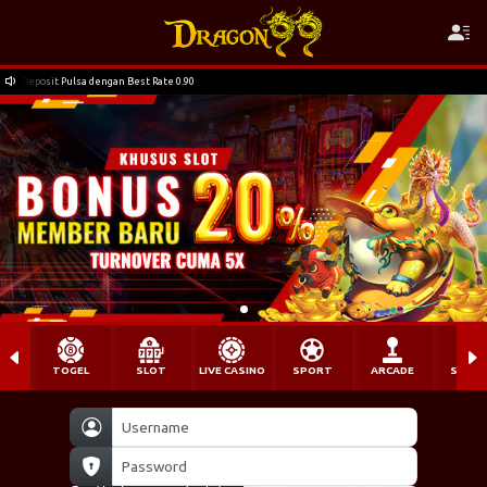
Deposit Pulsa dengan Best Rate 0.90
TOGEL
SLOT
LIVE CASINO
SPORT
ARCADE
SABU