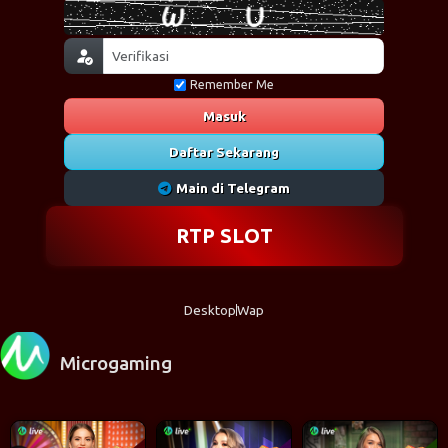
Remember Me
Masuk
Daftar Sekarang
Main di Telegram
RTP SLOT
Desktop
Wap
Microgaming