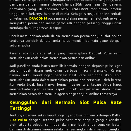
dan dana dengan minimal deposit hanya 20rb rupiah saja. Semua jenis
permainan yang di hadirkan oleh DRAGON99 merupakan produk
unggulan di kelasnya bahkan di dunia. Sebagai situs judi online terbaik
di kelasnya,
DRAGON99
juga menyediakan permainan slot online yang
merupakan permainan mesin game asli dengan peluang tinggi untuk
mendapatkan Progessive Jackpot.
Untuk memudahkan anda dalam memainkan permainan judi slot online
tentunya terlebih dahulu anda harus memilih bermain game dengan
setoran pulsa.
Karena ada beberapa situs yang menerapkan Deposit Pulsa yang
memudahkan anda dalam memainkan permainan online.
Jadi pastikan Anda harus memilih bermain dengan deposit pulsa agar
selalu mudah dalam melakukan berbagai macam transaksi. Karena
banyak sekali keuntungan bermain Best Rate sehingga akan lebih
memudahkan anda dalam memainkan permainan tersebut. Oleh karena
itu, Anda tidak bisa hanya bermain game saja, tetapi Anda harus
mempertimbangkan semua aspek untuk kenyamanan Anda dalam
memainkan peran dan memilih agen slot gacor judi online terpercaya.
Keunggulan dari Bermain Slot Pulsa Rate
Tertinggi
Tentunya banyak sekali keuntungan yang bisa dinikmati dengan Daftar
Slot Pulsa
dengan setoran pulsa best rate apapun yang dikenakan
oleh situs tersebut, sehingga akan membuat anda semakin betah
bermain di dalamnya karena selalu menyenangkan dan menguntungkan