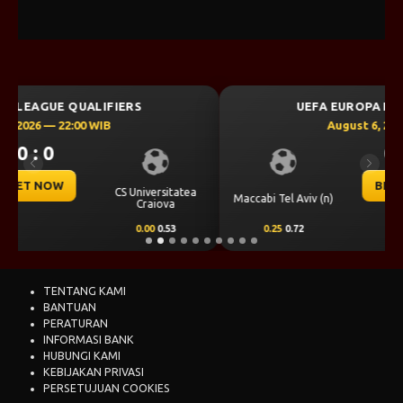
UEFA EUROPA LEAGUE QUALIFIERS
August 6, 2026 — 22:59 WIB
0 : 0
Previous
Next
BET NOW
Maccabi Tel Aviv (n)
CSKA Sofia
0.25
0.72
-0.25
-0.88
TENTANG KAMI
BANTUAN
PERATURAN
INFORMASI BANK
HUBUNGI KAMI
KEBIJAKAN PRIVASI
PERSETUJUAN COOKIES