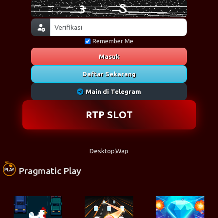
Remember Me
Masuk
Daftar Sekarang
Main di Telegram
RTP SLOT
Desktop
Wap
Pragmatic Play