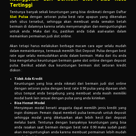
Tertinggi
Tentunya banyak sekali keuntungan yang bisa dinikmati dengan Daftar
Slot Pulsa
dengan setoran pulsa best rate apapun yang dikenakan
oleh situs tersebut, sehingga akan membuat anda semakin betah
bermain di dalamnya karena selalu menyenangkan dan menguntungkan
untuk anda. Maka dari itu, pastikan anda tidak asal-asalan dalam
memainkan permainan judi slot online.
Akan tetapi harus melakukan berbagai macam cara agar selalu mudah
dalam memainkannya, termasuk memilih Slot Deposit Pulsa dengan best
rate agar selalu memudahkan anda dalam bermain. Maka dari itu anda
bisa mengetahui keuntungan bermain game slot online dengan deposit
pulsa. Berikut adalah dua keuntungan bermain slot setoran kredit
diskon :
Tidak Ada Kredit
Keuntungan yang bisa anda nikmati dari bermain judi slot online
dengan setoran pulsa dengan best rate 0.90 pulsa yang dipesan oleh
situs tempat anda bergabung yang membuat anda masih memiliki
modal bank lain sesuai dengan pulsa yang anda kirimkan.
Bisa Hemat Modal
Menyimpan modal berarti anggota dapat memilih jenis kredit yang
ingin disimpan. Pemain dapat membeli pulsa termurah untuk deposit
sehingga modal yang dikeluarkan akan lebih kecil dari deposit
melalui bank. Tentunya dengan banyaknya keuntungan yang bisa
anda rasakan saat bermain dengan best rate 0.90 maka sudah pasti
akan menguntungkan anda karena membuat permainan lebih mudah