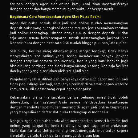
taruhan dengan agen slot online kami, kami akan mentransfernya
dengan cepat dan hanya membutuhkan waktu beberapa menit.
Bagaimana Cara Mendapatkan Agen Slot Pulsa Resmi
Agen slot pulsa adalah situs judi slot online mudah memenangkan
deposit pulsa yang dilengkapi dengan ratusan jenis permainan taruhan
judi online terlengkap. Dimana hanya cukup dengan deposit 20 ribu
saja anda semua berkesempatan untuk memenangkan jackpot Slot
Deposit Pulsa dengan best rate 0.90 mudah hingga puluhan juta rupiah.
Selain itu, fasilitas yang diberikan juga sangat lengkap, tidak hanya
menyediakan slot online yang sering memberikan banyak jackpot
dengan tampilan terbaru dan menarik, bonus yang kami berikan juga
bisa dibilang tertinggi dan tidak hanya omong kosong. Apa saja fasilitas
dan layanan yang disediakan oleh situs judi slot.
Penjelasannya bisa dilihat dari banyaknya daftar slot gacor saat ini. Jadi
tidak perlu diragukan lagi, semuanya terlihat di halaman depan website
kami, situs judi slot menang cepat agen slot pulsa.
Kebanyakan orang mengatakan bahwa peluang emas tidak boleh
dilewatkan, inilah saatnya Anda semua mendapatkan keuntungan
dengan mendaftar slot mudah menang di agen judi online terpercaya
yang menyediakan daftar slot pulsa terlengkap di Indonesia.
Dengan agen slot pulsa anda akan mendapatkan sensasi bermain judi
online yang sangat berbeda tentunya sangat saya rekomendasikan.
Maka dari itu situs slot pemenang terus mengajak anda untuk segera
mendaftar ya sob, tidak perlu menunggu dan ragu lagi.