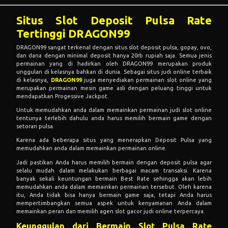
Situs Slot Deposit Pulsa Rate
Tertinggi DRAGON99
DRAGON99 sangat terkenal dengan situs slot deposit pulsa, gopay, ovo,
dan dana dengan minimal deposit hanya 20rb rupiah saja. Semua jenis
permainan yang di hadirkan oleh DRAGON99 merupakan produk
unggulan di kelasnya bahkan di dunia. Sebagai situs judi online terbaik
di kelasnya,
DRAGON99
juga menyediakan permainan slot online yang
merupakan permainan mesin game asli dengan peluang tinggi untuk
mendapatkan Progessive Jackpot.
Untuk memudahkan anda dalam memainkan permainan judi slot online
tentunya terlebih dahulu anda harus memilih bermain game dengan
setoran pulsa.
Karena ada beberapa situs yang menerapkan Deposit Pulsa yang
memudahkan anda dalam memainkan permainan online.
Jadi pastikan Anda harus memilih bermain dengan deposit pulsa agar
selalu mudah dalam melakukan berbagai macam transaksi. Karena
banyak sekali keuntungan bermain Best Rate sehingga akan lebih
memudahkan anda dalam memainkan permainan tersebut. Oleh karena
itu, Anda tidak bisa hanya bermain game saja, tetapi Anda harus
mempertimbangkan semua aspek untuk kenyamanan Anda dalam
memainkan peran dan memilih agen slot gacor judi online terpercaya.
Keunggulan dari Bermain Slot Pulsa Rate