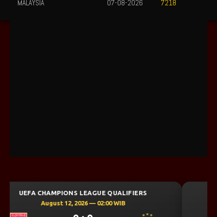
MALAYSIA
07-08-2026
7218
UEFA CHAMPIONS LEAGUE QUALIFIERS
August 12, 2026 — 01:30 WIB