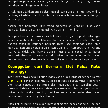
merupakan permainan mesin game asli dengan peluang tinggi untuk
mendapatkan Progessive Jackpot.
Untuk memudahkan anda dalam memainkan permainan judi slot online
tentunya terlebih dahulu anda harus memilih bermain game dengan
setoran pulsa.
Karena ada beberapa situs yang menerapkan Deposit Pulsa yang
memudahkan anda dalam memainkan permainan online.
Jadi pastikan Anda harus memilih bermain dengan deposit pulsa agar
selalu mudah dalam melakukan berbagai macam transaksi. Karena
banyak sekali keuntungan bermain Best Rate sehingga akan lebih
memudahkan anda dalam memainkan permainan tersebut. Oleh karena
itu, Anda tidak bisa hanya bermain game saja, tetapi Anda harus
mempertimbangkan semua aspek untuk kenyamanan Anda dalam
memainkan peran dan memilih agen slot gacor judi online terpercaya.
Keunggulan dari Bermain Slot Pulsa Rate
Tertinggi
Tentunya banyak sekali keuntungan yang bisa dinikmati dengan Daftar
Slot Pulsa
dengan setoran pulsa best rate apapun yang dikenakan
oleh situs tersebut, sehingga akan membuat anda semakin betah
bermain di dalamnya karena selalu menyenangkan dan menguntungkan
untuk anda. Maka dari itu, pastikan anda tidak asal-asalan dalam
memainkan permainan judi slot online.
Akan tetapi harus melakukan berbagai macam cara agar selalu mudah
dalam memainkannya, termasuk memilih Slot Deposit Pulsa dengan best