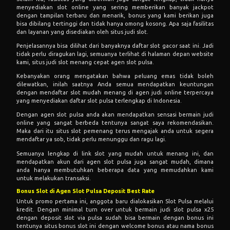
menyediakan slot online yang sering memberikan banyak jackpot
dengan tampilan terbaru dan menarik, bonus yang kami berikan juga
bisa dibilang tertinggi dan tidak hanya omong kosong. Apa saja fasilitas
dan layanan yang disediakan oleh situs judi slot.
Penjelasannya bisa dilihat dari banyaknya daftar slot gacor saat ini. Jadi
tidak perlu diragukan lagi, semuanya terlihat di halaman depan website
kami, situs judi slot menang cepat agen slot pulsa.
Kebanyakan orang mengatakan bahwa peluang emas tidak boleh
dilewatkan, inilah saatnya Anda semua mendapatkan keuntungan
dengan mendaftar slot mudah menang di agen judi online terpercaya
yang menyediakan daftar slot pulsa terlengkap di Indonesia.
Dengan agen slot pulsa anda akan mendapatkan sensasi bermain judi
online yang sangat berbeda tentunya sangat saya rekomendasikan.
Maka dari itu situs slot pemenang terus mengajak anda untuk segera
mendaftar ya sob, tidak perlu menunggu dan ragu lagi.
Semuanya lengkap di link slot yang mudah untuk menang ini, dan
mendapatkan akun dari agen slot pulsa juga sangat mudah, dimana
anda hanya membutuhkan beberapa data yang memudahkan kami
untuk melakukan transaksi.
Bonus Slot di Agen Slot Pulsa Deposit Best Rate
Untuk promo pertama ini, anggota baru dialokasikan Slot Pulsa melalui
kredit. Dengan minimal turn over untuk bermain judi slot pulsa x25
dengan deposit slot via pulsa sudah bisa bermain dengan bonus ini
tentunya situs bonus slot ini dengan welcome bonus atau nama bonus