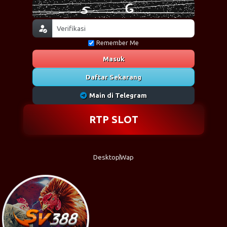
Remember Me
Masuk
Daftar Sekarang
Main di Telegram
RTP SLOT
Desktop
Wap