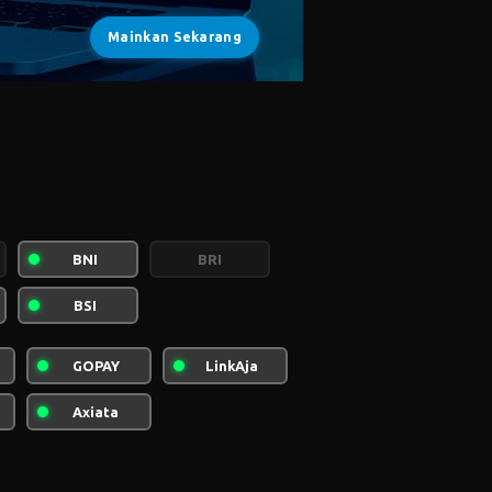
Mainkan Sekarang
BNI
BRI
BSI
GOPAY
LinkAja
Axiata