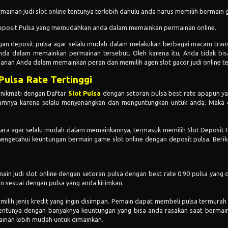
nan judi slot online tentunya terlebih dahulu anda harus memilih bermain 
eposit Pulsa yang memudahkan anda dalam memainkan permainan online.
gan deposit pulsa agar selalu mudah dalam melakukan berbagai macam trans
da dalam memainkan permainan tersebut. Oleh karena itu, Anda tidak bis
an Anda dalam memainkan peran dan memilih agen slot gacor judi online te
Pulsa Rate Tertinggi
inikmati dengan Daftar
Slot Pulsa
dengan setoran pulsa best rate apapun yan
nya karena selalu menyenangkan dan menguntungkan untuk anda. Maka dar
ara agar selalu mudah dalam memainkannya, termasuk memilih Slot Deposit 
mengetahui keuntungan bermain game slot online dengan deposit pulsa. Berik
ain judi slot online dengan setoran pulsa dengan best rate 0.90 pulsa yang
n sesuai dengan pulsa yang anda kirimkan.
lih jenis kredit yang ingin disimpan. Pemain dapat membeli pulsa termurah
. Tentunya dengan banyaknya keuntungan yang bisa anda rasakan saat bermai
nan lebih mudah untuk dimainkan.