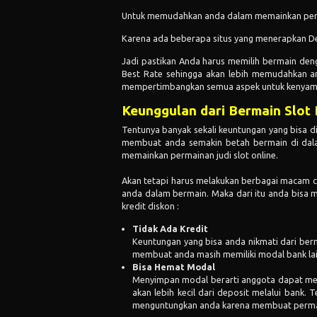
Untuk memudahkan anda dalam memainkan permai
Karena ada beberapa situs yang menerapkan D
Jadi pastikan Anda harus memilih bermain den
Best Rate sehingga akan lebih memudahkan an
mempertimbangkan semua aspek untuk kenyaman
Keunggulan dari Bermain Slot 
Tentunya banyak sekali keuntungan yang bisa d
membuat anda semakin betah bermain di dalam
memainkan permainan judi slot online.
Akan tetapi harus melakukan berbagai macam c
anda dalam bermain. Maka dari itu anda bisa 
kredit diskon :
Tidak Ada Kredit
Keuntungan yang bisa anda nikmati dari berm
membuat anda masih memiliki modal bank lai
Bisa Hemat Modal
Menyimpan modal berarti anggota dapat memi
akan lebih kecil dari deposit melalui bank
menguntungkan anda karena membuat permai