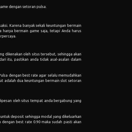
game dengan setoran pulsa.
aksi. Karena banyak sekali keuntungan bermain
a hanya bermain game saja, tetapi Anda harus
rpercaya.
g dikenakan oleh situs tersebut, sehingga akan
i itu, pastikan anda tidak asal-asalan dalam
Pulsa dengan best rate agar selalu memudahkan
ut adalah dua keuntungan bermain slot setoran
 dipesan oleh situs tempat anda bergabung yang
 untuk deposit sehingga modal yang dikeluarkan
n dengan best rate 0.90 maka sudah pasti akan