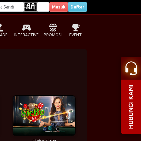
Masuk
Daftar
ADE
INTERACTIVE
PROMOSI
EVENT