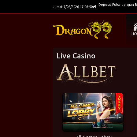
Deposit Pulsa dengan B
Jumat 7/08/2026 17:06:51
HO
Live Casino