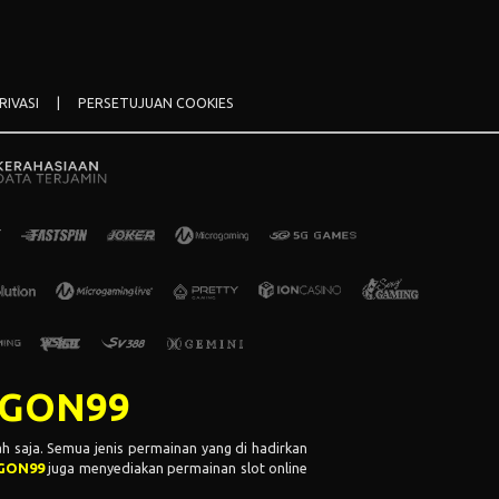
RIVASI
|
PERSETUJUAN COOKIES
RAGON99
h saja. Semua jenis permainan yang di hadirkan
GON99
juga menyediakan permainan slot online