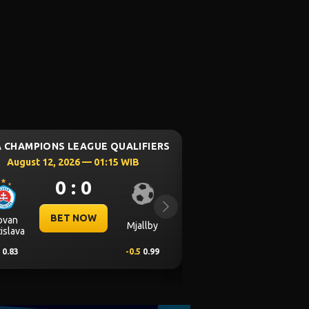
FOOTBALL F24 INTERNATIONAL
FRIENDLY
August 7, 2026 — 23:45 WIB
0 : 1
Next
BET NOW
rtugal
e-Hungary
5
0.63
-0.25
-0.87