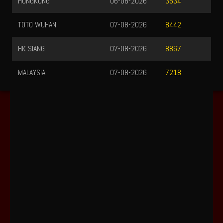
HONGKONG
06-08-2026
3634
TOTO WUHAN
07-08-2026
8442
HK SIANG
07-08-2026
8867
MALAYSIA
07-08-2026
7218