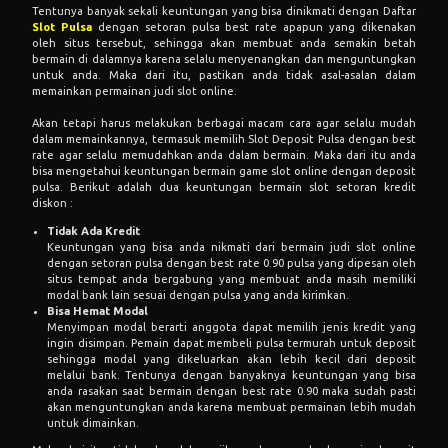
Tentunya banyak sekali keuntungan yang bisa dinikmati dengan Daftar
Slot Pulsa
dengan setoran pulsa best rate apapun yang dikenakan
oleh situs tersebut, sehingga akan membuat anda semakin betah
bermain di dalamnya karena selalu menyenangkan dan menguntungkan
untuk anda. Maka dari itu, pastikan anda tidak asal-asalan dalam
memainkan permainan judi slot online.
Akan tetapi harus melakukan berbagai macam cara agar selalu mudah
dalam memainkannya, termasuk memilih Slot Deposit Pulsa dengan best
rate agar selalu memudahkan anda dalam bermain. Maka dari itu anda
bisa mengetahui keuntungan bermain game slot online dengan deposit
pulsa. Berikut adalah dua keuntungan bermain slot setoran kredit
diskon :
Tidak Ada Kredit
Keuntungan yang bisa anda nikmati dari bermain judi slot online
dengan setoran pulsa dengan best rate 0.90 pulsa yang dipesan oleh
situs tempat anda bergabung yang membuat anda masih memiliki
modal bank lain sesuai dengan pulsa yang anda kirimkan.
Bisa Hemat Modal
Menyimpan modal berarti anggota dapat memilih jenis kredit yang
ingin disimpan. Pemain dapat membeli pulsa termurah untuk deposit
sehingga modal yang dikeluarkan akan lebih kecil dari deposit
melalui bank. Tentunya dengan banyaknya keuntungan yang bisa
anda rasakan saat bermain dengan best rate 0.90 maka sudah pasti
akan menguntungkan anda karena membuat permainan lebih mudah
untuk dimainkan.