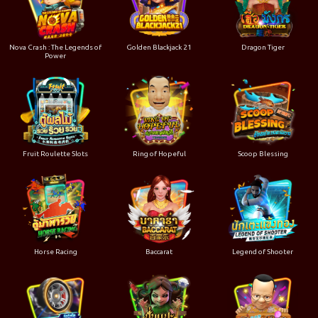
Nova Crash : The Legends of
Golden Blackjack 21
Dragon Tiger
Power
Fruit Roulette Slots
Ring of Hopeful
Scoop Blessing
Horse Racing
Baccarat
Legend of Shooter