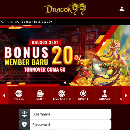
Deposit Pulsa dengan Best Rate 0.90
TOGEL
SLOT
LIVE CASINO
SPORT
ARCADE
SABU