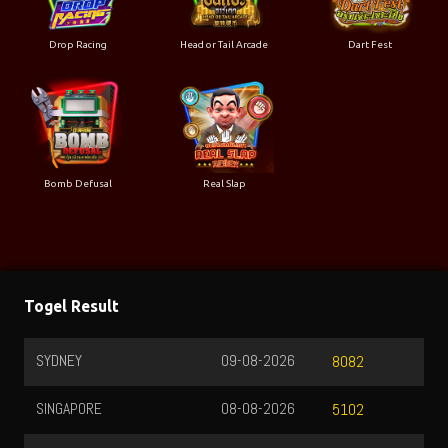
Drop Racing
Head or Tail Arcade
Dart Fest
Bomb Defusal
Real Slap
Togel Result
SYDNEY
09-08-2026
8082
SINGAPORE
08-08-2026
5102